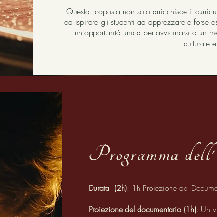
Questa proposta non solo arricchisce il curricu
ed ispirare gli studenti ad apprezzare e forse es
un'opportunità unica per avvicinarsi a un m
culturale e 
Programma dell'
Durata (2h)
: 1h Proiezione del Documen
Proiezione del documentario (1h)
: Un v