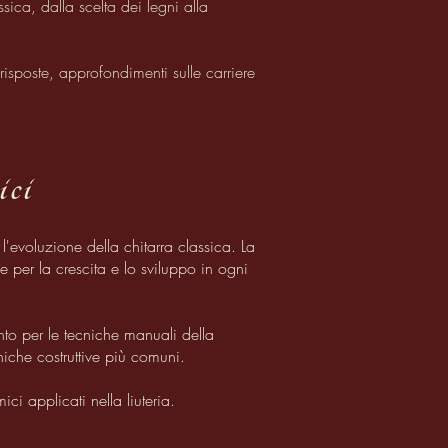
ssica, dalla scelta dei legni alla
isposte, approfondimenti sulle carriere
ici
l'evoluzione della chitarra classica. La
one per la crescita e lo sviluppo in ogni
to per le tecniche manuali della
iche costruttive più comuni.
mici applicati nella liuteria.