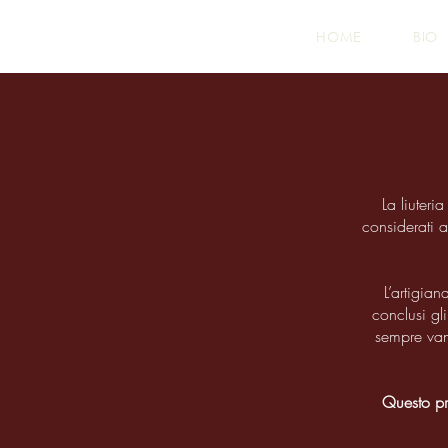
HOME
BIO
La liuteri
considerati 
L’artigia
conclusi gl
sempre vant
Questo pro