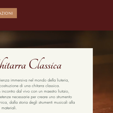
AZIONI
hitarra Classica
rienza immersiva nel mondo della liuteria,
ostruzione di una chitarra classica.
 incontro dal vivo con un maestro liutaio,
petenze necessarie per creare uno strumento
ica, dalla storia degli strumenti musicali alla
 materiali.