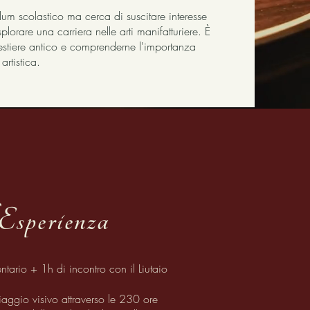
lum scolastico ma cerca di suscitare interesse
plorare una carriera nelle arti manifatturiere. È
estiere antico e comprenderne l'importanza
artistica.
Esperienza
tario + 1h di incontro con il Liutaio
iaggio visivo attraverso le 230 ore