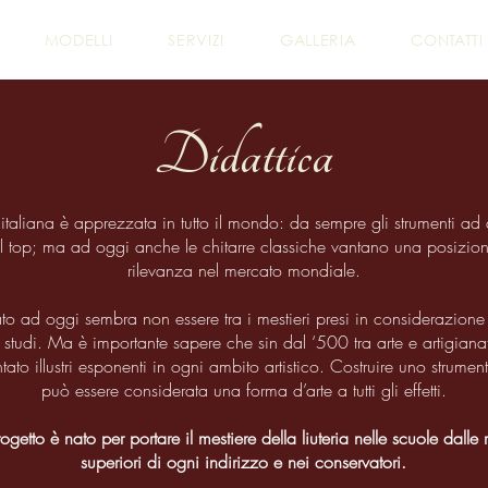
MODELLI
SERVIZI
GALLERIA
CONTATTI
Didattica
a italiana è apprezzata in tutto il mondo: da sempre gli strumenti ad
al top; ma ad oggi anche le chitarre classiche vantano una posizion
rilevanza nel mercato mondiale.
nato ad oggi sembra non essere tra i mestieri presi in considerazione
i studi. Ma è importante sapere che sin dal ‘500 tra arte e artigianato
ato illustri esponenti in ogni ambito artistico. Costruire uno strume
può essere considerata una forma d’arte a tutti gli effetti.
getto è nato per portare il mestiere della liuteria nelle scuole dalle
superiori di ogni indirizzo e nei conservatori.