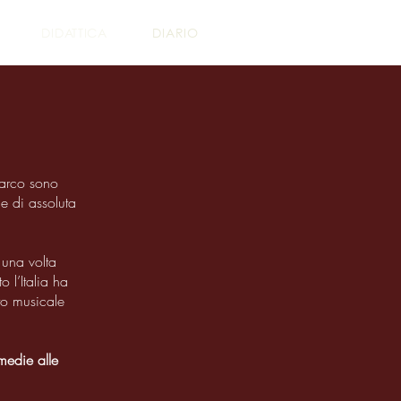
DIDATTICA
DIARIO
 arco sono
e di assoluta
 una volta
 l’Italia ha
nto musicale
 medie alle